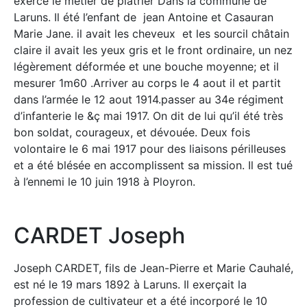
exerce le métier de plâtrier Dans la commune de
Laruns. Il été l’enfant de jean Antoine et Casauran
Marie Jane. il avait les cheveux et les sourcil châtain
claire il avait les yeux gris et le front ordinaire, un nez
légèrement déformée et une bouche moyenne; et il
mesurer 1m60 .Arriver au corps le 4 aout il et partit
dans l’armée le 12 aout 1914.passer au 34e régiment
d’infanterie le &ç mai 1917. On dit de lui qu’il été très
bon soldat, courageux, et dévouée. Deux fois
volontaire le 6 mai 1917 pour des liaisons périlleuses
et a été blésée en accomplissent sa mission. Il est tué
à l’ennemi le 10 juin 1918 à Ployron.
CARDET Joseph
Joseph
CARDET
, fils de Jean-Pierre et Marie
Cauhalé
,
est né le 19 mars 1892 à
Laruns
.
Il exerçait la
profession de cultivateur et a été incorporé le 10