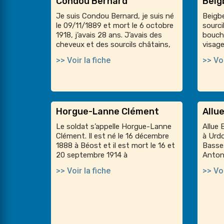
Condou Bernard
Beig
Je suis Condou Bernard, je suis né
Beigbe
le 09/11/1889 et mort le 6 octobre
sourci
1918, j’avais 28 ans. J’avais des
bouche
cheveux et des sourcils châtains,
visage
>> Voir la fiche
>> Voi
Horgue-Lanne Clément
Allu
Le soldat s’appelle Horgue-Lanne
Allue 
Clément. Il est né le 16 décembre
à Urd
1888 à Béost et il est mort le 16 et
Basses
20 septembre 1914 à
Antoni
>> Voir la fiche
>> Voi