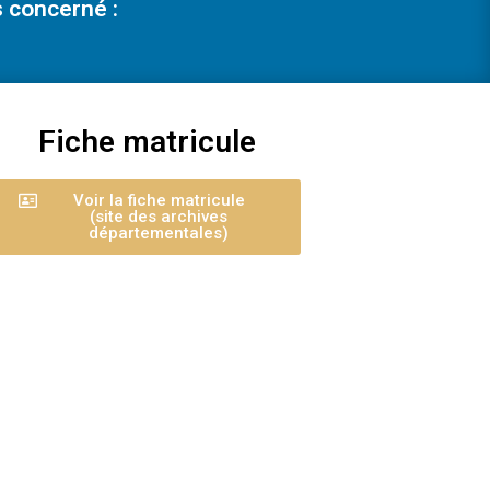
 concerné :
Fiche matricule
Voir la fiche matricule
(site des archives
départementales)