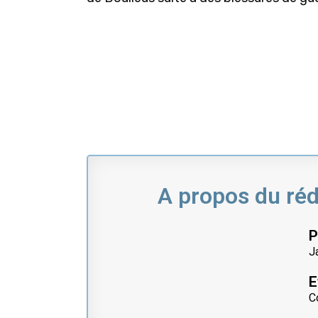
A propos du réd
P
J
E
C