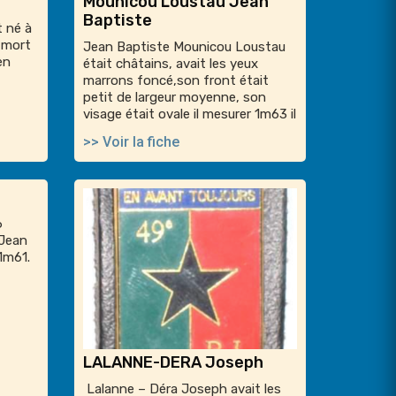
Mounicou Loustau Jean
Baptiste
t né à
t mort
Jean Baptiste Mounicou Loustau
en
était châtains, avait les yeux
marrons foncé,son front était
petit de largeur moyenne, son
visage était ovale il mesurer 1m63 il
>> Voir la fiche
6
e Jean
 1m61.
LALANNE-DERA Joseph
Lalanne – Déra Joseph avait les