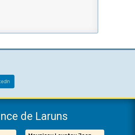
kedIn
ance de Laruns