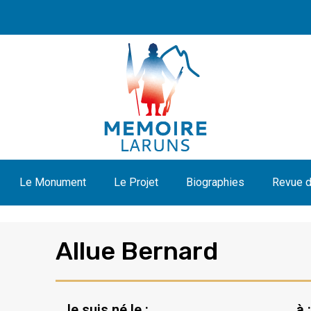
Le Monument
Le Projet
Biographies
Revue d
Allue Bernard
Je suis né le :
à :