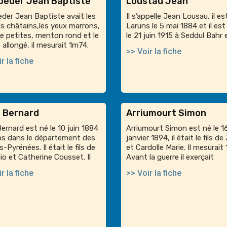
beder Jean Baptiste
Loustau Jean
der Jean Baptiste avait les
Il s’appelle Jean Lousau, il es
ls châtains,les yeux marrons,
Laruns le 5 mai 1884 et il es
 petites, menton rond et le
le 21 juin 1915 à Seddul Bahr 
 allongé, il mesurait 1m74.
>> Voir la fiche
r la fiche
e Bernard
Arriumourt Simon
Bernard est né le 10 juin 1884
Arriumourt Simon est né le 1
os dans le département des
janvier 1894, il était le fils d
-Pyrénées. Il était le fils de
et Cardolle Marie. Il mesurait
o et Catherine Cousset. Il
Avant la guerre il exerçait
r la fiche
>> Voir la fiche