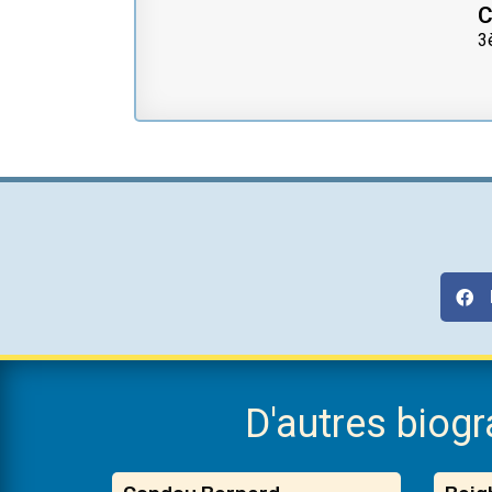
C
3
D'autres biog