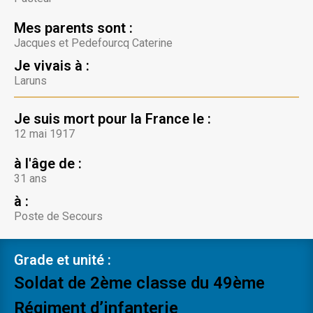
Mes parents sont :
Jacques et Pedefourcq Caterine
Je vivais à :
Laruns
Je suis mort pour la France le :
12 mai 1917
à l'âge de :
31 ans
à :
Poste de Secours
Grade et unité :
Soldat de 2ème classe du 49ème
Régiment d’infanterie