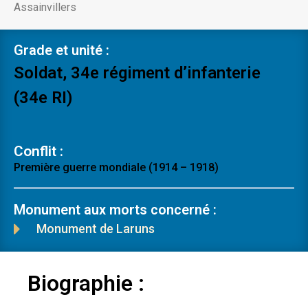
Assainvillers
Grade et unité :
Soldat, 34e régiment d’infanterie
(34e RI)
Conflit :
Première guerre mondiale (1914 – 1918)
Monument aux morts concerné :
Monument de Laruns
Biographie :