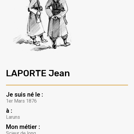
LAPORTE Jean
Je suis né le :
1er Mars 1876
à :
Laruns
Mon métier :
Scieur de long