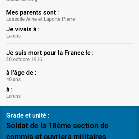
Mes parents sont :
Lassalle Anne et Laporte Pierre
Je vivais à :
Laruns
Je suis mort pour la France le :
20 octobre 1916
à l'âge de :
40 ans
à :
Laruns
Grade et unité :
Soldat de la 18ème section de
commis et ouvriers militaires